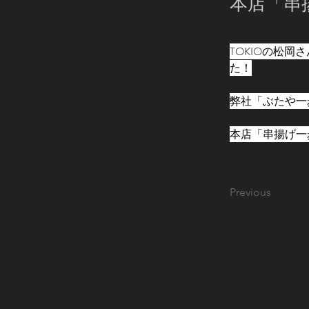
本店「串
TOKIOの松
た！
弊社「ぶたや一
本店「串揚げ一
Previous