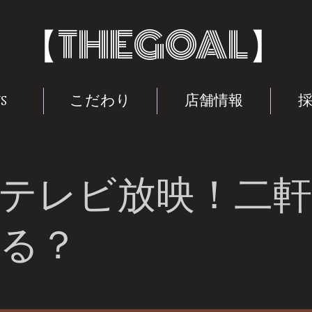
THEGOAL
【
s
こだわり
店舗情報
テレビ放映！二
る？