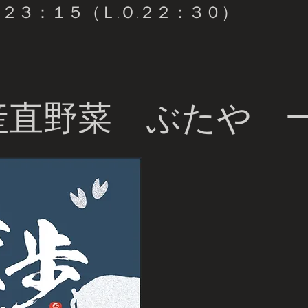
２３：１５（Ｌ.Ｏ.２２：３０）
産直野菜 ぶたや