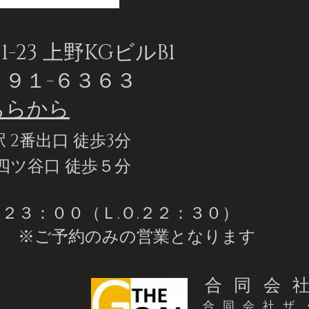
-23 上野KGビルB1
４９１-６３６３
ちらから
 2番出口 徒歩3分
四ツ谷口 徒歩５分
３：００（Ｌ.Ｏ.２２：３０）
日
​ ※ご予約のみの営業となります
合同会社
​合同会社