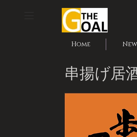
Home
New
串揚げ居