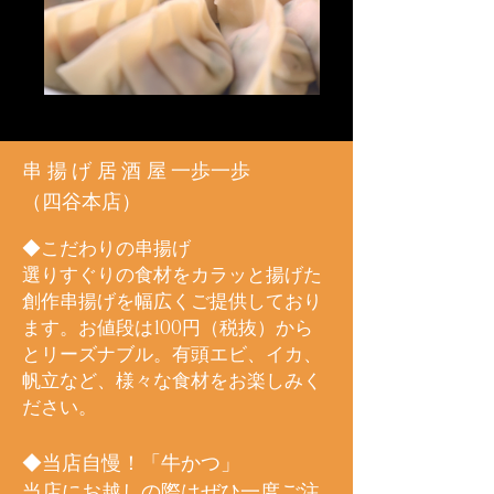
串揚げ居酒屋
​一歩一歩
​（四谷本店）
◆こだわりの串揚げ
選りすぐりの食材をカラッと揚げた
創作串揚げを幅広くご提供しており
ます。お値段は100円（税抜）から
とリーズナブル。有頭エビ、イカ、
帆立など、様々な食材をお楽しみく
ださい。
◆当店自慢！「牛かつ」
当店にお越しの際はぜひ一度ご注