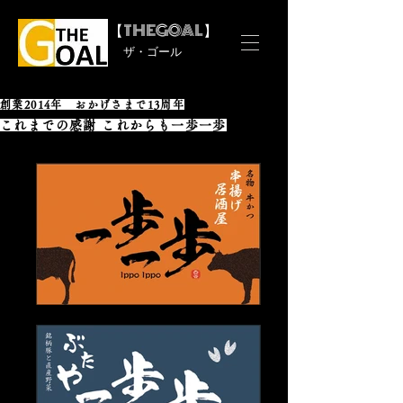
THEGOAL
【
】
ザ・ゴール
創業2014年 おかげさま
で13周年
​これまでの感謝 これからも一歩一歩