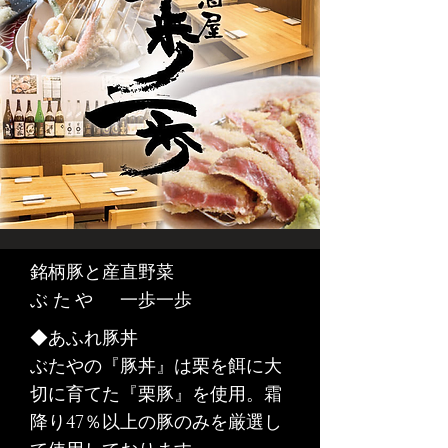
銘柄豚と産直野菜
ぶたや
​一歩一歩
◆あふれ豚丼
ぶたやの『豚丼』は栗を餌に大
切に育てた『栗豚』を使用。霜
降り47％以上の豚のみを厳選し